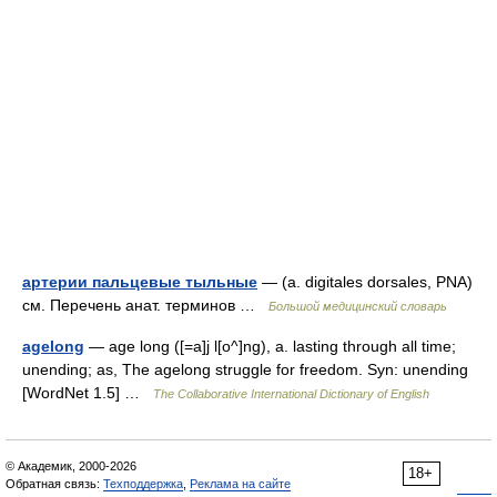
артерии пальцевые тыльные
— (a. digitales dorsales, PNA)
см. Перечень анат. терминов …
Большой медицинский словарь
agelong
— age long ([=a]j l[o^]ng), a. lasting through all time;
unending; as, The agelong struggle for freedom. Syn: unending
[WordNet 1.5] …
The Collaborative International Dictionary of English
© Академик, 2000-2026
18+
Обратная связь:
Техподдержка
,
Реклама на сайте