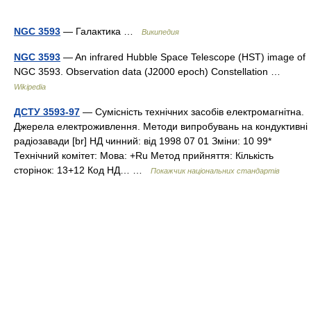
NGC 3593
— Галактика …
Википедия
NGC 3593
— An infrared Hubble Space Telescope (HST) image of
NGC 3593. Observation data (J2000 epoch) Constellation …
Wikipedia
ДСТУ 3593-97
— Сумісність технічних засобів електромагнітна.
Джерела електроживлення. Методи випробувань на кондуктивні
радіозавади [br] НД чинний: від 1998 07 01 Зміни: 10 99*
Технічний комітет: Мова: +Ru Метод прийняття: Кількість
сторінок: 13+12 Код НД… …
Покажчик національних стандартів