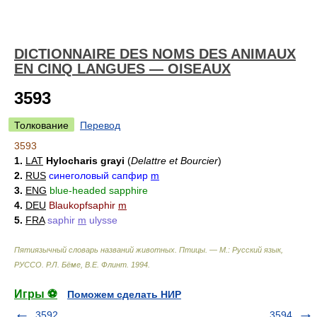
DICTIONNAIRE DES NOMS DES ANIMAUX
EN CINQ LANGUES — OISEAUX
3593
Толкование
Перевод
3593
1.
LAT
Hylocharis grayi
(
Delattre et Bourcier
)
2.
RUS
синеголовый сапфир
m
3.
ENG
blue-headed sapphire
4.
DEU
Blaukopfsaphir
m
5.
FRA
saphir
m
ulysse
Пятиязычный словарь названий животных. Птицы. — М.: Русский язык,
РУССО
.
Р.Л. Бёме, В.Е. Флинт
.
1994
.
Игры ⚽
Поможем сделать НИР
3592
3594