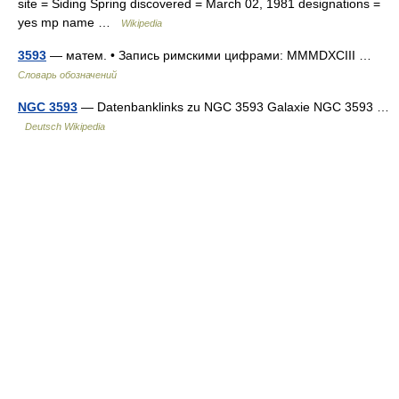
site = Siding Spring discovered = March 02, 1981 designations =
yes mp name …
Wikipedia
3593
— матем. • Запись римскими цифрами: MMMDXCIII …
Словарь обозначений
NGC 3593
— Datenbanklinks zu NGC 3593 Galaxie NGC 3593 …
Deutsch Wikipedia